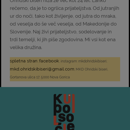
Ohridski biseri niza že več kot 24 let. Lahko
rečemo, da je to ogrlica prijateljstva. Od jutranjih
ur do noči, tako kot življenje, od jutra do mraka,
od veselja do še več veselja, od Makedonije do
Slovenije. Naj živi prijateljstvo, sodelovanje in
trdi temelji, ki jih piše zgodovina. Mi vsi kot ena
velika družina.
spletna stran
facebook
;
; instagram: mkdohridskibiseri;
mkd.ohridskibiseri@gmail.com
; MKD Ohridski biseri,
Gortanova ulica 17, 5000 Nova Gorica