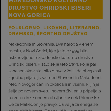
MAKEDONSKO KULTURNO
DRUŠTVO OHRIDSKI BISERI
NOVA GORICA
FOLKLORNO, LIKOVNO, LITERARNO,
DRAMSKO, ŠPORTNO DRUŠTVO
Makedonija in Slovenija. Dva naroda v enem
mestu, v Novi Gorici, kjer je leta 1999 bilo
ustanovljeno makedonsko kulturno društvo
Ohridski biseri. Pisalo se je leto 1999, ko je par
zanesenjakov staknilo glave v želji, da bi zapisali
zgodbo prijateljstva med Slovenci in Makedonci.
Med Novogoričani in okoličani in vsemi, ki jih je
želja po novem svetu, novem življenju pripeljala
na zelen in s soncem obsijan košček Primorske.
Če za Makedonijo pravijo, da velja za enega še