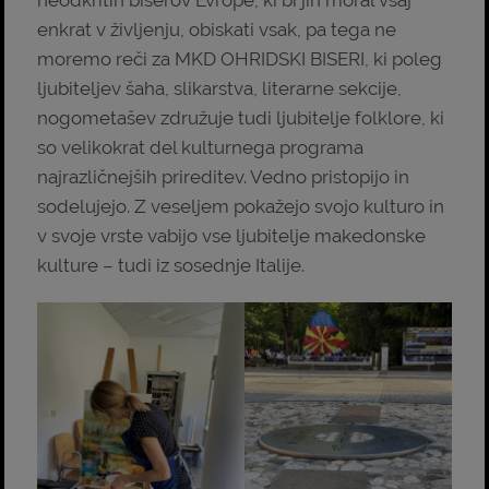
neodkritih biserov Evrope, ki bi jih moral vsaj
enkrat v življenju, obiskati vsak, pa tega ne
moremo reči za MKD OHRIDSKI BISERI, ki poleg
ljubiteljev šaha, slikarstva, literarne sekcije,
nogometašev združuje tudi ljubitelje folklore, ki
so velikokrat del kulturnega programa
najrazličnejših prireditev. Vedno pristopijo in
sodelujejo. Z veseljem pokažejo svojo kulturo in
v svoje vrste vabijo vse ljubitelje makedonske
kulture – tudi iz sosednje Italije.