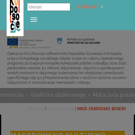
KONTAKT
/
Toggle
navigation
Operacijo KULPosočje sofinancirata Republika SLovenija in Evropska
unija iz Evropskega socialnega sklada. Izvaja se v okviru Operativnega
programa za izvajanje evropske kohezijske politike v obodbju 2014-2020,
prednostne naložne: 9.1 Aktivno vključevanje, vključno s spodbujanjem
enakih možnosti in dejavnega sodelovanja ter izboljšanje zanesljivosti,
specifičnega cilja 9.1.3 Preprečevanje zdrsa v revščino oziroma socialno
izključenost in zmanjševanje neenakosti v zdravju.
a
Grafično oblikovanje
Mala šola polstenja
K
•
•
•
Domov
|
Organizacije
|
MKD OHRIDSKI BISERI